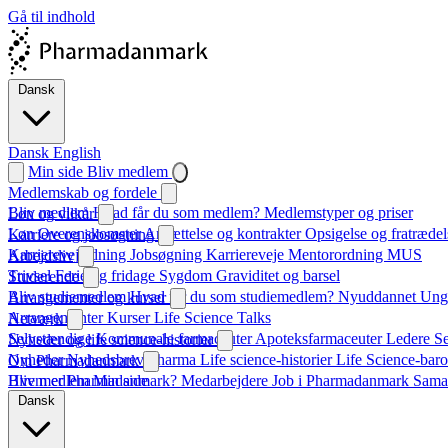
Gå til indhold
Dansk
Dansk
English
Min side
Bliv medlem
Medlemskab og fordele
Bliv medlem
Hvad får du som medlem?
Medlemstyper og priser
Løn og vilkår
Løn
Overenskomster
Ansættelse og kontrakter
Opsigelse og fratrædel
Karriere og jobsøgning
Karrierevejledning
Jobsøgning
Karriereveje
Mentorordning
MUS
Arbejdsliv
Trivsel
Ferie og fridage
Sygdom
Graviditet og barsel
Studerende
Bliv studiemedlem
Hvad får du som studiemedlem?
Nyuddannet
Unge
Arrangementer og kurser
Arrangementer
Kurser
Life Science Talks
Netværk
Selvstændige
Kommunale farmaceuter
Apoteksfarmaceuter
Ledere
S
Nyheder og life science-historier
Nyheder
Nyhedsbrev
Pharma
Life science-historier
Life Science-baro
Om Pharmadanmark
Hvem er Pharmadanmark?
Bliv medlem
Min side
Medarbejdere
Job i Pharmadanmark
Sama
Dansk