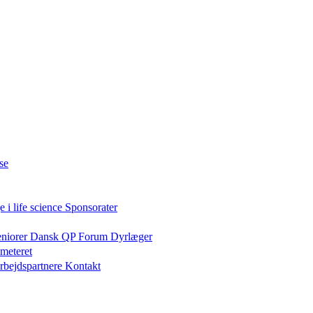
se
 i life science
Sponsorater
eniorer
Dansk QP Forum
Dyrlæger
meteret
rbejdspartnere
Kontakt