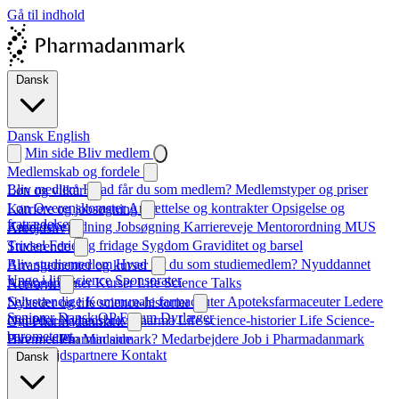
Gå til indhold
Dansk
Dansk
English
Min side
Bliv medlem
Medlemskab og fordele
Bliv medlem
Hvad får du som medlem?
Medlemstyper og priser
Løn og vilkår
Løn
Overenskomster
Ansættelse og kontrakter
Opsigelse og
Karriere og jobsøgning
fratrædelse
Karrierevejledning
Jobsøgning
Karriereveje
Mentorordning
MUS
Arbejdsliv
Trivsel
Ferie og fridage
Sygdom
Graviditet og barsel
Studerende
Bliv studiemedlem
Hvad får du som studiemedlem?
Nyuddannet
Arrangementer og kurser
Unge i life science
Sponsorater
Arrangementer
Kurser
Life Science Talks
Netværk
Selvstændige
Kommunale farmaceuter
Apoteksfarmaceuter
Ledere
Nyheder og life science-historier
Seniorer
Dansk QP Forum
Dyrlæger
Nyheder
Nyhedsbrev
Pharma
Life science-historier
Life Science-
Om Pharmadanmark
barometeret
Hvem er Pharmadanmark?
Bliv medlem
Min side
Medarbejdere
Job i Pharmadanmark
Samarbejdspartnere
Kontakt
Dansk