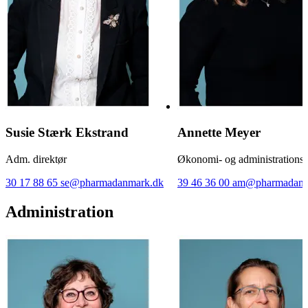
Susie Stærk Ekstrand
Annette Meyer
Adm. direktør
Økonomi- og administrations
30 17 88 65
se@pharmadanmark.dk
39 46 36 00
am@pharmadanm
Administration