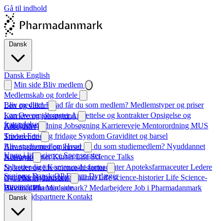
Gå til indhold
Dansk
Dansk
English
Min side
Bliv medlem
Medlemskab og fordele
Bliv medlem
Hvad får du som medlem?
Medlemstyper og priser
Løn og vilkår
Løn
Overenskomster
Ansættelse og kontrakter
Opsigelse og
Karriere og jobsøgning
fratrædelse
Karrierevejledning
Jobsøgning
Karriereveje
Mentorordning
MUS
Arbejdsliv
Trivsel
Ferie og fridage
Sygdom
Graviditet og barsel
Studerende
Bliv studiemedlem
Hvad får du som studiemedlem?
Nyuddannet
Arrangementer og kurser
Unge i life science
Sponsorater
Arrangementer
Kurser
Life Science Talks
Netværk
Selvstændige
Kommunale farmaceuter
Apoteksfarmaceuter
Ledere
Nyheder og life science-historier
Seniorer
Dansk QP Forum
Dyrlæger
Nyheder
Nyhedsbrev
Pharma
Life science-historier
Life Science-
Om Pharmadanmark
barometeret
Hvem er Pharmadanmark?
Bliv medlem
Min side
Medarbejdere
Job i Pharmadanmark
Samarbejdspartnere
Kontakt
Dansk