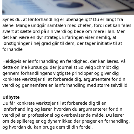
Synes du, at lønforhandling er ubehageligt? Du er langt fra
alene. Mange undgår samtalen med chefen, fordi det kan føles
svært at sætte ord på sin værdi og bede om mere i løn. Men
det kan være en dyr strategi. Erfaringen viser nemlig, at
lønstigninger i høj grad går til dem, der tager initiativ til at
forhandle.
Heldigvis er lønforhandling en færdighed, der kan læres. På
dette online kursus guider journalist Solveig Schmidt dig
gennem forhandlingens vigtigste principper og giver dig
konkrete værktøjer til at forberede dig, argumentere for din
værdi og gennemføre en lønforhandling med større selvtillid.
Udbytte
Du får konkrete værktøjer til at forberede dig til en
lønforhandling og lærer, hvordan du argumenterer for din
værdi på en professionel og overbevisende måde. Du lærer
om de spilleregler og dynamikker, der præger en forhandling,
og hvordan du kan bruge dem til din fordel.