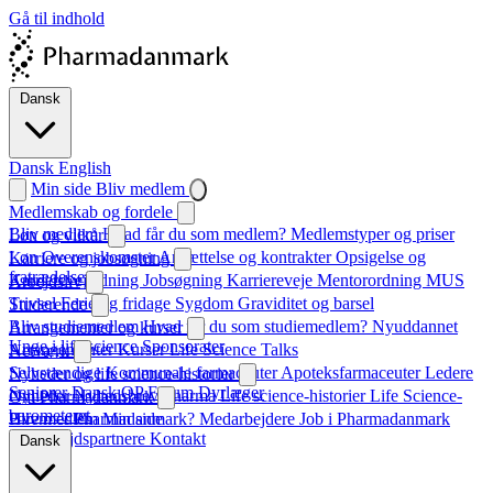
Gå til indhold
Dansk
Dansk
English
Min side
Bliv medlem
Medlemskab og fordele
Bliv medlem
Hvad får du som medlem?
Medlemstyper og priser
Løn og vilkår
Løn
Overenskomster
Ansættelse og kontrakter
Opsigelse og
Karriere og jobsøgning
fratrædelse
Karrierevejledning
Jobsøgning
Karriereveje
Mentorordning
MUS
Arbejdsliv
Trivsel
Ferie og fridage
Sygdom
Graviditet og barsel
Studerende
Bliv studiemedlem
Hvad får du som studiemedlem?
Nyuddannet
Arrangementer og kurser
Unge i life science
Sponsorater
Arrangementer
Kurser
Life Science Talks
Netværk
Selvstændige
Kommunale farmaceuter
Apoteksfarmaceuter
Ledere
Nyheder og life science-historier
Seniorer
Dansk QP Forum
Dyrlæger
Nyheder
Nyhedsbrev
Pharma
Life science-historier
Life Science-
Om Pharmadanmark
barometeret
Hvem er Pharmadanmark?
Bliv medlem
Min side
Medarbejdere
Job i Pharmadanmark
Samarbejdspartnere
Kontakt
Dansk