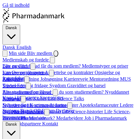
Gå til indhold
Dansk
Dansk
English
Min side
Bliv medlem
Medlemskab og fordele
Bliv medlem
Hvad får du som medlem?
Medlemstyper og priser
Løn og vilkår
Løn
Overenskomster
Ansættelse og kontrakter
Opsigelse og
Karriere og jobsøgning
fratrædelse
Karrierevejledning
Jobsøgning
Karriereveje
Mentorordning
MUS
Arbejdsliv
Trivsel
Ferie og fridage
Sygdom
Graviditet og barsel
Studerende
Bliv studiemedlem
Hvad får du som studiemedlem?
Nyuddannet
Arrangementer og kurser
Unge i life science
Sponsorater
Arrangementer
Kurser
Life Science Talks
Netværk
Selvstændige
Kommunale farmaceuter
Apoteksfarmaceuter
Ledere
Nyheder og life science-historier
Seniorer
Dansk QP Forum
Dyrlæger
Nyheder
Nyhedsbrev
Pharma
Life science-historier
Life Science-
Om Pharmadanmark
barometeret
Hvem er Pharmadanmark?
Bliv medlem
Min side
Medarbejdere
Job i Pharmadanmark
Samarbejdspartnere
Kontakt
Dansk