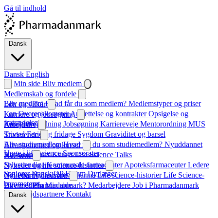
Gå til indhold
Dansk
Dansk
English
Min side
Bliv medlem
Medlemskab og fordele
Bliv medlem
Hvad får du som medlem?
Medlemstyper og priser
Løn og vilkår
Løn
Overenskomster
Ansættelse og kontrakter
Opsigelse og
Karriere og jobsøgning
fratrædelse
Karrierevejledning
Jobsøgning
Karriereveje
Mentorordning
MUS
Arbejdsliv
Trivsel
Ferie og fridage
Sygdom
Graviditet og barsel
Studerende
Bliv studiemedlem
Hvad får du som studiemedlem?
Nyuddannet
Arrangementer og kurser
Unge i life science
Sponsorater
Arrangementer
Kurser
Life Science Talks
Netværk
Selvstændige
Kommunale farmaceuter
Apoteksfarmaceuter
Ledere
Nyheder og life science-historier
Seniorer
Dansk QP Forum
Dyrlæger
Nyheder
Nyhedsbrev
Pharma
Life science-historier
Life Science-
Om Pharmadanmark
barometeret
Hvem er Pharmadanmark?
Bliv medlem
Min side
Medarbejdere
Job i Pharmadanmark
Samarbejdspartnere
Kontakt
Dansk