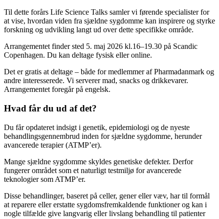
Til dette forårs Life Science Talks samler vi førende specialister for
at vise, hvordan viden fra sjældne sygdomme kan inspirere og styrke
forskning og udvikling langt ud over dette specifikke område.
Arrangementet finder sted 5. maj 2026 kl.16–19.30 på Scandic
Copenhagen. Du kan deltage fysisk eller online.
Det er gratis at deltage – både for medlemmer af Pharmadanmark og
andre interesserede. Vi serverer mad, snacks og drikkevarer.
Arrangementet foregår på engelsk.
Hvad får du ud af det?
Du får opdateret indsigt i genetik, epidemiologi og de nyeste
behandlingsgennembrud inden for sjældne sygdomme, herunder
avancerede terapier (ATMP’er).
Mange sjældne sygdomme skyldes genetiske defekter. Derfor
fungerer området som et naturligt testmiljø for avancerede
teknologier som ATMP’er.
Disse behandlinger, baseret på celler, gener eller væv, har til formål
at reparere eller erstatte sygdomsfremkaldende funktioner og kan i
nogle tilfælde give langvarig eller livslang behandling til patienter