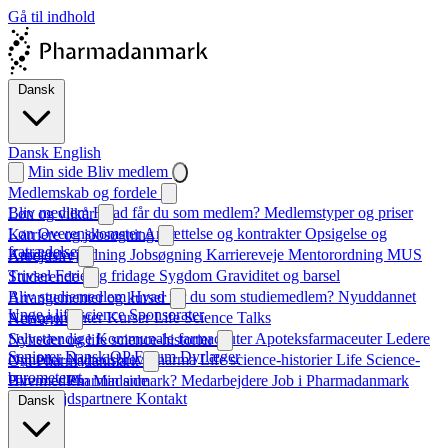
Gå til indhold
Dansk
Dansk
English
Min side
Bliv medlem
Medlemskab og fordele
Bliv medlem
Hvad får du som medlem?
Medlemstyper og priser
Løn og vilkår
Løn
Overenskomster
Ansættelse og kontrakter
Opsigelse og
Karriere og jobsøgning
fratrædelse
Karrierevejledning
Jobsøgning
Karriereveje
Mentorordning
MUS
Arbejdsliv
Trivsel
Ferie og fridage
Sygdom
Graviditet og barsel
Studerende
Bliv studiemedlem
Hvad får du som studiemedlem?
Nyuddannet
Arrangementer og kurser
Unge i life science
Sponsorater
Arrangementer
Kurser
Life Science Talks
Netværk
Selvstændige
Kommunale farmaceuter
Apoteksfarmaceuter
Ledere
Nyheder og life science-historier
Seniorer
Dansk QP Forum
Dyrlæger
Nyheder
Nyhedsbrev
Pharma
Life science-historier
Life Science-
Om Pharmadanmark
barometeret
Hvem er Pharmadanmark?
Bliv medlem
Min side
Medarbejdere
Job i Pharmadanmark
Samarbejdspartnere
Kontakt
Dansk