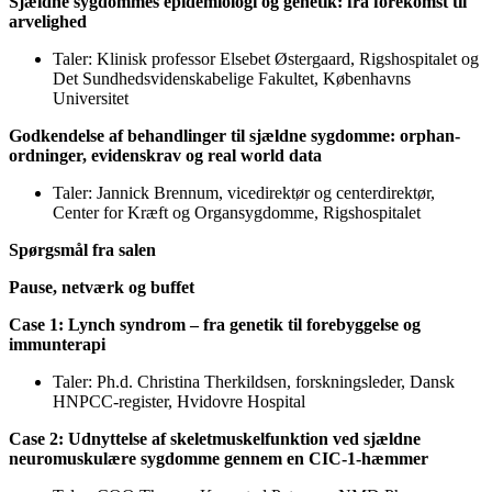
Sjældne sygdommes epidemiologi og genetik: fra forekomst til
arvelighed
Taler: Klinisk professor Elsebet Østergaard, Rigshospitalet og
Det Sundhedsvidenskabelige Fakultet, Københavns
Universitet
Godkendelse af behandlinger til sjældne sygdomme: orphan-
ordninger, evidenskrav og real world data
Taler: Jannick Brennum, vicedirektør og centerdirektør,
Center for Kræft og Organsygdomme, Rigshospitalet
Spørgsmål fra salen
Pause, netværk og buffet
Case 1: Lynch syndrom – fra genetik til forebyggelse og
immunterapi
Taler: Ph.d. Christina Therkildsen, forskningsleder, Dansk
HNPCC-register, Hvidovre Hospital
Case 2: Udnyttelse af skeletmuskelfunktion ved sjældne
neuromuskulære sygdomme gennem en CIC-1-hæmmer