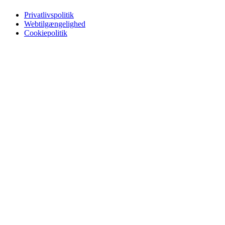
Privatlivspolitik
Webtilgængelighed
Cookiepolitik