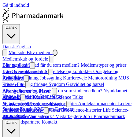
Gå til indhold
Dansk
Dansk
English
Min side
Bliv medlem
Medlemskab og fordele
Bliv medlem
Hvad får du som medlem?
Medlemstyper og priser
Løn og vilkår
Løn
Overenskomster
Ansættelse og kontrakter
Opsigelse og
Karriere og jobsøgning
fratrædelse
Karrierevejledning
Jobsøgning
Karriereveje
Mentorordning
MUS
Arbejdsliv
Trivsel
Ferie og fridage
Sygdom
Graviditet og barsel
Studerende
Bliv studiemedlem
Hvad får du som studiemedlem?
Nyuddannet
Arrangementer og kurser
Unge i life science
Sponsorater
Arrangementer
Kurser
Life Science Talks
Netværk
Selvstændige
Kommunale farmaceuter
Apoteksfarmaceuter
Ledere
Nyheder og life science-historier
Seniorer
Dansk QP Forum
Dyrlæger
Nyheder
Nyhedsbrev
Pharma
Life science-historier
Life Science-
Om Pharmadanmark
barometeret
Hvem er Pharmadanmark?
Bliv medlem
Min side
Medarbejdere
Job i Pharmadanmark
Samarbejdspartnere
Kontakt
Dansk