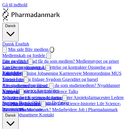
Gå til indhold
Dansk
Dansk
English
Min side
Bliv medlem
Medlemskab og fordele
Bliv medlem
Hvad får du som medlem?
Medlemstyper og priser
Løn og vilkår
Løn
Overenskomster
Ansættelse og kontrakter
Opsigelse og
Karriere og jobsøgning
fratrædelse
Karrierevejledning
Jobsøgning
Karriereveje
Mentorordning
MUS
Arbejdsliv
Trivsel
Ferie og fridage
Sygdom
Graviditet og barsel
Studerende
Bliv studiemedlem
Hvad får du som studiemedlem?
Nyuddannet
Arrangementer og kurser
Unge i life science
Sponsorater
Arrangementer
Kurser
Life Science Talks
Netværk
Selvstændige
Kommunale farmaceuter
Apoteksfarmaceuter
Ledere
Nyheder og life science-historier
Seniorer
Dansk QP Forum
Dyrlæger
Nyheder
Nyhedsbrev
Pharma
Life science-historier
Life Science-
Om Pharmadanmark
barometeret
Hvem er Pharmadanmark?
Bliv medlem
Min side
Medarbejdere
Job i Pharmadanmark
Samarbejdspartnere
Kontakt
Dansk