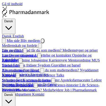
Gå til indhold
Dansk
Dansk
English
Min side
Bliv medlem
Medlemskab og fordele
Bliv medlem
Hvad får du som medlem?
Medlemstyper og priser
Løn og vilkår
Løn
Overenskomster
Ansættelse og kontrakter
Opsigelse og
Karriere og jobsøgning
fratrædelse
Karrierevejledning
Jobsøgning
Karriereveje
Mentorordning
MUS
Arbejdsliv
Trivsel
Ferie og fridage
Sygdom
Graviditet og barsel
Studerende
Bliv studiemedlem
Hvad får du som studiemedlem?
Nyuddannet
Arrangementer og kurser
Unge i life science
Sponsorater
Arrangementer
Kurser
Life Science Talks
Netværk
Selvstændige
Kommunale farmaceuter
Apoteksfarmaceuter
Ledere
Nyheder og life science-historier
Seniorer
Dansk QP Forum
Dyrlæger
Nyheder
Nyhedsbrev
Pharma
Life science-historier
Life Science-
Om Pharmadanmark
barometeret
Hvem er Pharmadanmark?
Bliv medlem
Min side
Medarbejdere
Job i Pharmadanmark
Samarbejdspartnere
Kontakt
Dansk