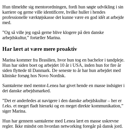
Hun tilmeldte sig mentorordningen, fordi hun søgte udvikling i sin
karriere og gerne ville identificere, hvilke huller i hendes
professionelle værktøjskasse det kunne være en god idét at arbejde
med.
”Og så ville jeg også gerne blive klogere på den danske
arbejdskultur,” fortæller Marina.
Har lært at være mere proaktiv
Marina kommer fra Brasilien, hvor hun tog en bachelor i tandpleje.
Hun har siden boet og arbejdet 10 år i USA, inden hun for fire år
siden flyttede til Danmark. De seneste to år har hun arbejdet med
kliniske forsøg hos Novo Nordisk.
Samtalerne med mentor-Lenea har givet hende en masse indsigter i
det danske arbejdsmarked.
”Det er anderledes at navigere i den danske arbejdskultur – her er
f.eks. et meget fladt hierarki og en meget direkte kommunikation,”
siger Marina.
Hun har gennem samtalerne med Lenea lært en masse uskrevne
regler. Ikke mindst om hvordan networking foregår på dansk jord.