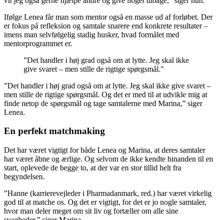
vil jeg også gerne hjælpe andre og give noget tilbage,” siger hun.
Ifølge Lenea får man som mentor også en masse ud af forløbet. Der
er fokus på refleksion og samtale snarere end konkrete resultater –
imens man selvfølgelig stadig husker, hvad formålet med
mentorprogrammet er.
”Det handler i høj grad også om at lytte. Jeg skal ikke
give svaret – men stille de rigtige spørgsmål."
”Det handler i høj grad også om at lytte. Jeg skal ikke give svaret –
men stille de rigtige spørgsmål. Og det er med til at udvikle mig at
finde netop de spørgsmål og tage samtalerne med Marina,” siger
Lenea.
En perfekt matchmaking
Det har været vigtigt for både Lenea og Marina, at deres samtaler
har været åbne og ærlige. Og selvom de ikke kendte hinanden til en
start, oplevede de begge to, at der var en stor tillid helt fra
begyndelsen.
”Hanne (karrierevejleder i Pharmadanmark, red.) har været virkelig
god til at matche os. Og det er vigtigt, for det er jo nogle samtaler,
hvor man deler meget om sit liv og fortæller om alle sine
svagheder,” siger Marina.