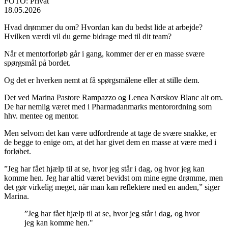
FOTO: Privat
18.05.2026
Hvad drømmer du om? Hvordan kan du bedst lide at arbejde?
Hvilken værdi vil du gerne bidrage med til dit team?
Når et mentorforløb går i gang, kommer der er en masse svære
spørgsmål på bordet.
Og det er hverken nemt at få spørgsmålene eller at stille dem.
Det ved Marina Pastore Rampazzo og Lenea Nørskov Blanc alt om.
De har nemlig været med i Pharmadanmarks mentorordning som
hhv. mentee og mentor.
Men selvom det kan være udfordrende at tage de svære snakke, er
de begge to enige om, at det har givet dem en masse at være med i
forløbet.
”Jeg har fået hjælp til at se, hvor jeg står i dag, og hvor jeg kan
komme hen. Jeg har altid været bevidst om mine egne drømme, men
det gør virkelig meget, når man kan reflektere med en anden,” siger
Marina.
”Jeg har fået hjælp til at se, hvor jeg står i dag, og hvor
jeg kan komme hen."