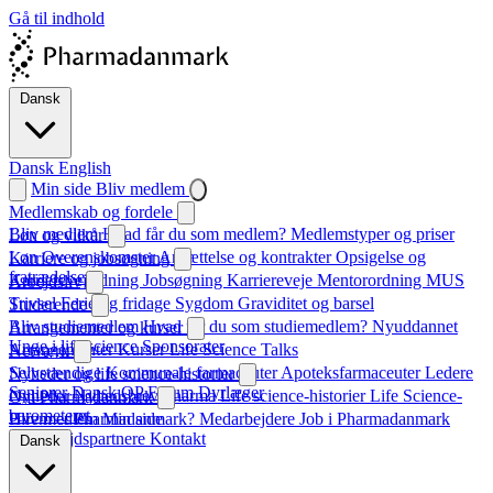
Gå til indhold
Dansk
Dansk
English
Min side
Bliv medlem
Medlemskab og fordele
Bliv medlem
Hvad får du som medlem?
Medlemstyper og priser
Løn og vilkår
Løn
Overenskomster
Ansættelse og kontrakter
Opsigelse og
Karriere og jobsøgning
fratrædelse
Karrierevejledning
Jobsøgning
Karriereveje
Mentorordning
MUS
Arbejdsliv
Trivsel
Ferie og fridage
Sygdom
Graviditet og barsel
Studerende
Bliv studiemedlem
Hvad får du som studiemedlem?
Nyuddannet
Arrangementer og kurser
Unge i life science
Sponsorater
Arrangementer
Kurser
Life Science Talks
Netværk
Selvstændige
Kommunale farmaceuter
Apoteksfarmaceuter
Ledere
Nyheder og life science-historier
Seniorer
Dansk QP Forum
Dyrlæger
Nyheder
Nyhedsbrev
Pharma
Life science-historier
Life Science-
Om Pharmadanmark
barometeret
Hvem er Pharmadanmark?
Bliv medlem
Min side
Medarbejdere
Job i Pharmadanmark
Samarbejdspartnere
Kontakt
Dansk