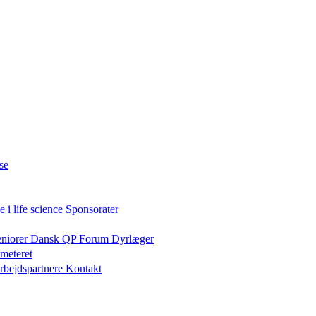
se
 i life science
Sponsorater
eniorer
Dansk QP Forum
Dyrlæger
meteret
rbejdspartnere
Kontakt