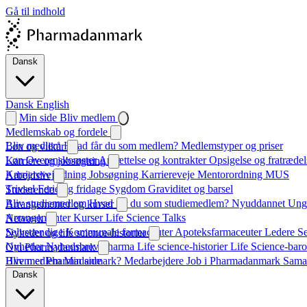
Gå til indhold
Dansk
Dansk
English
Min side
Bliv medlem
Medlemskab og fordele
Bliv medlem
Hvad får du som medlem?
Medlemstyper og priser
Løn og vilkår
Løn
Overenskomster
Ansættelse og kontrakter
Opsigelse og fratrædel
Karriere og jobsøgning
Karrierevejledning
Jobsøgning
Karriereveje
Mentorordning
MUS
Arbejdsliv
Trivsel
Ferie og fridage
Sygdom
Graviditet og barsel
Studerende
Bliv studiemedlem
Hvad får du som studiemedlem?
Nyuddannet
Unge
Arrangementer og kurser
Arrangementer
Kurser
Life Science Talks
Netværk
Selvstændige
Kommunale farmaceuter
Apoteksfarmaceuter
Ledere
S
Nyheder og life science-historier
Nyheder
Nyhedsbrev
Pharma
Life science-historier
Life Science-baro
Om Pharmadanmark
Hvem er Pharmadanmark?
Bliv medlem
Min side
Medarbejdere
Job i Pharmadanmark
Sama
Dansk