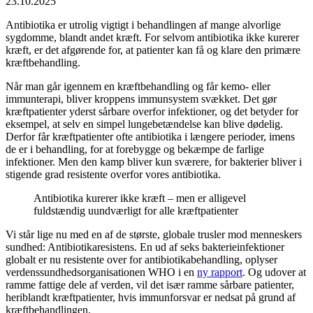
23.10.2025
Antibiotika er utrolig vigtigt i behandlingen af mange alvorlige
sygdomme, blandt andet kræft. For selvom antibiotika ikke kurerer
kræft, er det afgørende for, at patienter kan få og klare den primære
kræftbehandling.
Når man går igennem en kræftbehandling og får kemo- eller
immunterapi, bliver kroppens immunsystem svækket. Det gør
kræftpatienter yderst sårbare overfor infektioner, og det betyder for
eksempel, at selv en simpel lungebetændelse kan blive dødelig.
Derfor får kræftpatienter ofte antibiotika i længere perioder, imens
de er i behandling, for at forebygge og bekæmpe de farlige
infektioner. Men den kamp bliver kun sværere, for bakterier bliver i
stigende grad resistente overfor vores antibiotika.
Antibiotika kurerer ikke kræft – men er alligevel
fuldstændig uundværligt for alle kræftpatienter
Vi står lige nu med en af de største, globale trusler mod menneskers
sundhed: Antibiotikaresistens. En ud af seks bakterieinfektioner
globalt er nu resistente over for antibiotikabehandling, oplyser
verdenssundhedsorganisationen WHO i en
ny rapport
. Og udover at
ramme fattige dele af verden, vil det især ramme sårbare patienter,
heriblandt kræftpatienter, hvis immunforsvar er nedsat på grund af
kræftbehandlingen.