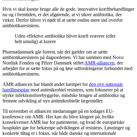
Hvis vi skal kunne bruge alle de gode, innovative kræftbehandlinger
nu og i fremtiden, er det afgørende, at vi sikrer antibiotika, der
virker. Derfor bliver vi nødt til at sætte endnu mere ind overfor
antibiotikaresistens.
Uden effektive antibiotika bliver kræft sværere (eller
helt umulig) at kurere
Pharmadanmark går forrest, når det gælder om at sætte
antibiotikaresistens på dagsordenen. Vi har sammen med Novo
Nordisk Fonden og Pfizer Danmark stiftet
AMR-alliancen
, der
arbejder for at sætte fokus på og løse udfordringerne forbundet med
antibiotikaresistens.
AMR-alliancen har blandt andet kæmpet for
den nye nationale
handlingsplan
mod antimikrobiel resistens, som fokuserer på at
styrke infektionsforebyggelse, mindske brugen af antibiotika og
fremme udvikling af nye antimikrobielle lægemidler.
Til november er alliancen medarrangør på en todages EU-
konference om AMR. Her kan du blive klogere på, hvilke
konsekvenser AMR har for patienterne, og hvad de europæiske
hospitaler gør for bekæmpe udviklingen af resistens. Løsninger og
konkrete tiltag er i fokus, når både danske og internationale