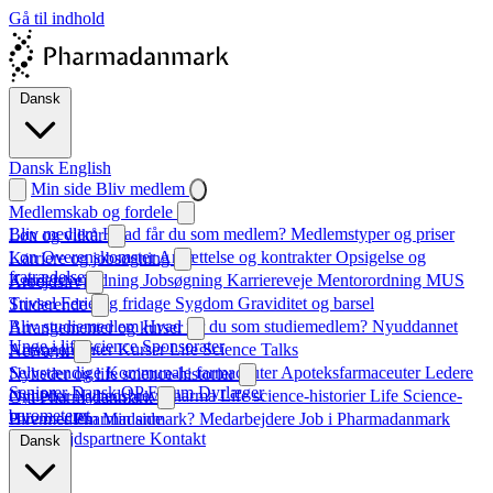
Gå til indhold
Dansk
Dansk
English
Min side
Bliv medlem
Medlemskab og fordele
Bliv medlem
Hvad får du som medlem?
Medlemstyper og priser
Løn og vilkår
Løn
Overenskomster
Ansættelse og kontrakter
Opsigelse og
Karriere og jobsøgning
fratrædelse
Karrierevejledning
Jobsøgning
Karriereveje
Mentorordning
MUS
Arbejdsliv
Trivsel
Ferie og fridage
Sygdom
Graviditet og barsel
Studerende
Bliv studiemedlem
Hvad får du som studiemedlem?
Nyuddannet
Arrangementer og kurser
Unge i life science
Sponsorater
Arrangementer
Kurser
Life Science Talks
Netværk
Selvstændige
Kommunale farmaceuter
Apoteksfarmaceuter
Ledere
Nyheder og life science-historier
Seniorer
Dansk QP Forum
Dyrlæger
Nyheder
Nyhedsbrev
Pharma
Life science-historier
Life Science-
Om Pharmadanmark
barometeret
Hvem er Pharmadanmark?
Bliv medlem
Min side
Medarbejdere
Job i Pharmadanmark
Samarbejdspartnere
Kontakt
Dansk