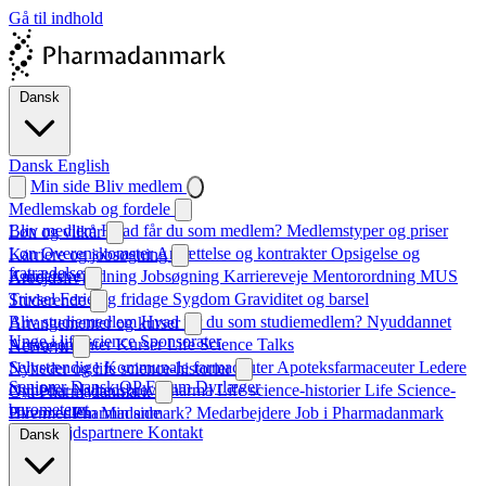
Gå til indhold
Dansk
Dansk
English
Min side
Bliv medlem
Medlemskab og fordele
Bliv medlem
Hvad får du som medlem?
Medlemstyper og priser
Løn og vilkår
Løn
Overenskomster
Ansættelse og kontrakter
Opsigelse og
Karriere og jobsøgning
fratrædelse
Karrierevejledning
Jobsøgning
Karriereveje
Mentorordning
MUS
Arbejdsliv
Trivsel
Ferie og fridage
Sygdom
Graviditet og barsel
Studerende
Bliv studiemedlem
Hvad får du som studiemedlem?
Nyuddannet
Arrangementer og kurser
Unge i life science
Sponsorater
Arrangementer
Kurser
Life Science Talks
Netværk
Selvstændige
Kommunale farmaceuter
Apoteksfarmaceuter
Ledere
Nyheder og life science-historier
Seniorer
Dansk QP Forum
Dyrlæger
Nyheder
Nyhedsbrev
Pharma
Life science-historier
Life Science-
Om Pharmadanmark
barometeret
Hvem er Pharmadanmark?
Bliv medlem
Min side
Medarbejdere
Job i Pharmadanmark
Samarbejdspartnere
Kontakt
Dansk