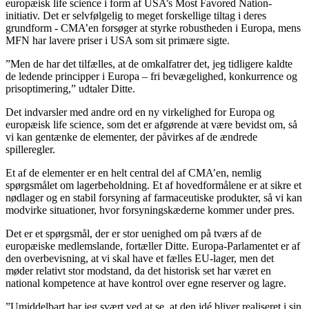
europæisk life science i form af USA’s Most Favored Nation-
initiativ. Det er selvfølgelig to meget forskellige tiltag i deres
grundform - CMA’en forsøger at styrke robustheden i Europa, mens
MFN har lavere priser i USA som sit primære sigte.
”Men de har det tilfælles, at de omkalfatrer det, jeg tidligere kaldte
de ledende principper i Europa – fri bevægelighed, konkurrence og
prisoptimering,” udtaler Ditte.
Det indvarsler med andre ord en ny virkelighed for Europa og
europæisk life science, som det er afgørende at være bevidst om, så
vi kan gentænke de elementer, der påvirkes af de ændrede
spilleregler.
Et af de elementer er en helt central del af CMA’en, nemlig
spørgsmålet om lagerbeholdning. Et af hovedformålene er at sikre et
nødlager og en stabil forsyning af farmaceutiske produkter, så vi kan
modvirke situationer, hvor forsyningskæderne kommer under pres.
Det er et spørgsmål, der er stor uenighed om på tværs af de
europæiske medlemslande, fortæller Ditte. Europa-Parlamentet er af
den overbevisning, at vi skal have et fælles EU-lager, men det
møder relativt stor modstand, da det historisk set har været en
national kompetence at have kontrol over egne reserver og lagre.
”Umiddelbart har jeg svært ved at se, at den idé bliver realiseret i sin