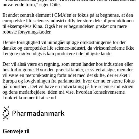
nuværende form,” siger Ditte.
Et andet centralt element i CMA’en er fokus på at begrænse, at den
europæiske life science-industri udflytter store dele af produktionen
til eksempelvis Kina. Også her er begrundelsen ønsket om mere
robuste forsyningskæder.
Denne forsigtighed vil uundgåeligt øge omkostningerne for den
danske og europæiske life science-industri, da virksomhederne ikke
længere nødvendigvis kan producere i de billigste lande.
Der vil altså være en regning, som enten lander hos industrien eller
hos forbrugerne. Hvor den præcist lander, er svært at sige, men der
vil være en meromkostning forbundet med det skifte, der er sket i
Europa og lovgivningen fra parlamentet, hvor der nu er større fokus
på robusthed. Det vil have en indvirkning på life science-industrien
og dens medarbejdere, tiden må vise, hvordan konsekvenserne
konkret kommer til at se ud.
Genveje til