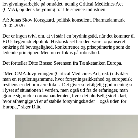
lovgivningsarbejde på området, nemlig Critical Medicines Act
(CMA), og dens betydning for life science-industrien.
Af: Jonas Skov Korsgaard, politisk konsulent, Pharmadanmark
26.05.2026
Der er ingen tvivl om, at vi står i en brydningstid, når det kommer til
EU’s lægemiddelpolitik. Historisk set har den været organiseret
omkring fri bevægelighed, konkurrence og prisoptimering som de
ledende principper. Men nu er fokus på robusthed.
Det fortæller Ditte Brassø Sørensen fra Tænketanken Europa.
”Med CMA-lovgivningen (Critical Medicines Act, red.) udvikler
man en reguleringsramme, hvor forsyningssikkerhed og europæisk
resiliens er det primære fokus. Det giver selvfølgelig god mening set
i lyset af situationen i verden, men også ud fra de erfaringer, man
gjorde sig under coronapandemien, hvor det pludselig stod klart,
hvor afhængige vi er af stabile forsyningskæder – også uden for
Europa,” siger Ditte