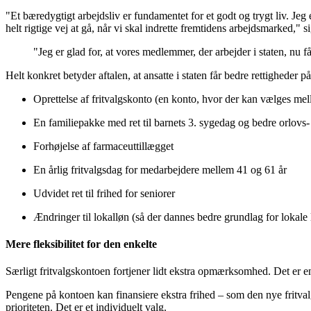
"Et bæredygtigt arbejdsliv er fundamentet for et godt og trygt liv. Jeg 
helt rigtige vej at gå, når vi skal indrette fremtidens arbejdsmarked
"Jeg er glad for, at vores medlemmer, der arbejder i staten, nu f
Helt konkret betyder aftalen, at ansatte i staten får bedre rettigheder p
Oprettelse af fritvalgskonto (en konto, hvor der kan vælges mel
En familiepakke med ret til barnets 3. sygedag og bedre orlovs-
Forhøjelse af farmaceuttillægget
En årlig fritvalgsdag for medarbejdere mellem 41 og 61 år
Udvidet ret til frihed for seniorer
Ændringer til lokalløn (så der dannes bedre grundlag for lokale
Mere fleksibilitet for den enkelte
Særligt fritvalgskontoen fortjener lidt ekstra opmærksomhed. Det er en
Pengene på kontoen kan finansiere ekstra frihed – som den nye fritva
prioriteten. Det er et individuelt valg.