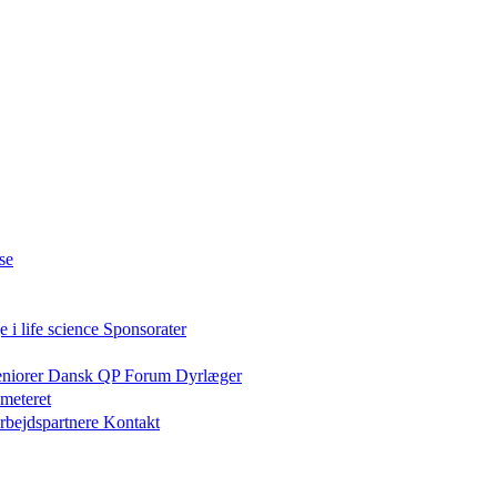
se
 i life science
Sponsorater
eniorer
Dansk QP Forum
Dyrlæger
meteret
rbejdspartnere
Kontakt