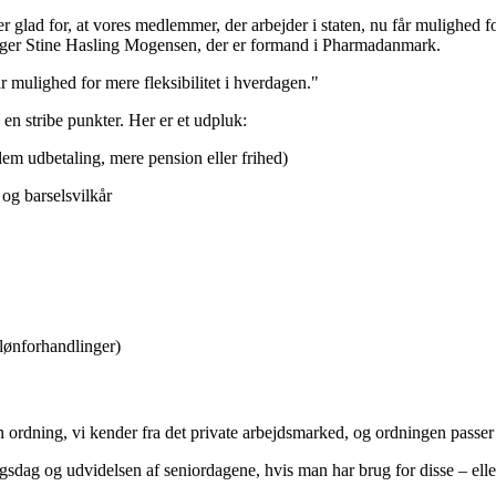
er glad for, at vores medlemmer, der arbejder i staten, nu får mulighed fo
," siger Stine Hasling Mogensen, der er formand i Pharmadanmark.
år mulighed for mere fleksibilitet i hverdagen."
å en stribe punkter. Her er et udpluk:
lem udbetaling, mere pension eller frihed)
 og barselsvilkår
 lønforhandlinger)
 ordning, vi kender fra det private arbejdsmarked, og ordningen passer g
lgsdag og udvidelsen af seniordagene, hvis man har brug for disse – el