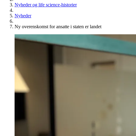
Nyheder og life science-historier
Nyheder
Ny overenskomst for ansatte i staten er landet