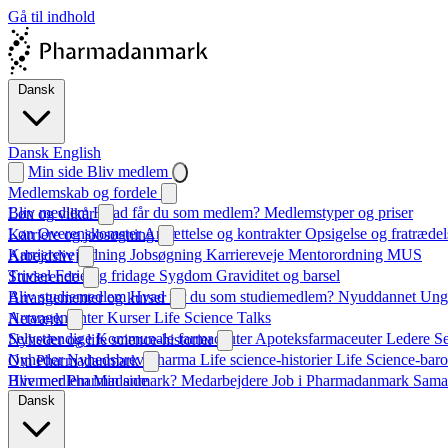
Gå til indhold
Dansk
Dansk
English
Min side
Bliv medlem
Medlemskab og fordele
Bliv medlem
Hvad får du som medlem?
Medlemstyper og priser
Løn og vilkår
Løn
Overenskomster
Ansættelse og kontrakter
Opsigelse og fratrædel
Karriere og jobsøgning
Karrierevejledning
Jobsøgning
Karriereveje
Mentorordning
MUS
Arbejdsliv
Trivsel
Ferie og fridage
Sygdom
Graviditet og barsel
Studerende
Bliv studiemedlem
Hvad får du som studiemedlem?
Nyuddannet
Unge
Arrangementer og kurser
Arrangementer
Kurser
Life Science Talks
Netværk
Selvstændige
Kommunale farmaceuter
Apoteksfarmaceuter
Ledere
S
Nyheder og life science-historier
Nyheder
Nyhedsbrev
Pharma
Life science-historier
Life Science-baro
Om Pharmadanmark
Hvem er Pharmadanmark?
Bliv medlem
Min side
Medarbejdere
Job i Pharmadanmark
Sama
Dansk