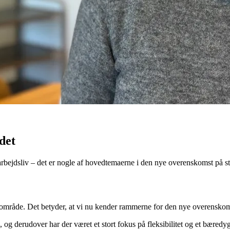
det
t arbejdsliv – det er nogle af hovedtemaerne i den nye overenskomst på st
område. Det betyder, at vi nu kender rammerne for den nye overenskomst
og derudover har der været et stort fokus på fleksibilitet og et bæredygt