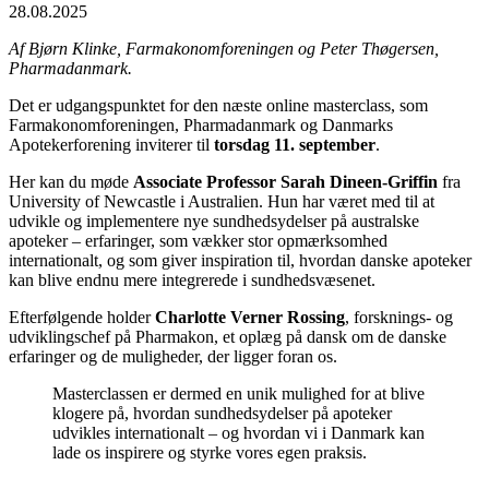
28.08.2025
Af Bjørn Klinke, Farmakonomforeningen og Peter Thøgersen,
Pharmadanmark.
Det er udgangspunktet for den næste online masterclass, som
Farmakonomforeningen, Pharmadanmark og Danmarks
Apotekerforening inviterer til
torsdag 11. september
.
Her kan du møde
Associate Professor Sarah Dineen-Griffin
fra
University of Newcastle i Australien. Hun har været med til at
udvikle og implementere nye sundhedsydelser på australske
apoteker – erfaringer, som vækker stor opmærksomhed
internationalt, og som giver inspiration til, hvordan danske apoteker
kan blive endnu mere integrerede i sundhedsvæsenet.
Efterfølgende holder
Charlotte Verner Rossing
, forsknings- og
udviklingschef på Pharmakon, et oplæg på dansk om de danske
erfaringer og de muligheder, der ligger foran os.
Masterclassen er dermed en unik mulighed for at blive
klogere på, hvordan sundhedsydelser på apoteker
udvikles internationalt – og hvordan vi i Danmark kan
lade os inspirere og styrke vores egen praksis.