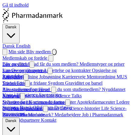
Gå til indhold
Dansk
Dansk
English
Min side
Bliv medlem
Medlemskab og fordele
Bliv medlem
Hvad får du som medlem?
Medlemstyper og priser
Løn og vilkår
Løn
Overenskomster
Ansættelse og kontrakter
Opsigelse og
Karriere og jobsøgning
fratrædelse
Karrierevejledning
Jobsøgning
Karriereveje
Mentorordning
MUS
Arbejdsliv
Trivsel
Ferie og fridage
Sygdom
Graviditet og barsel
Studerende
Bliv studiemedlem
Hvad får du som studiemedlem?
Nyuddannet
Arrangementer og kurser
Unge i life science
Sponsorater
Arrangementer
Kurser
Life Science Talks
Netværk
Selvstændige
Kommunale farmaceuter
Apoteksfarmaceuter
Ledere
Nyheder og life science-historier
Seniorer
Dansk QP Forum
Dyrlæger
Nyheder
Nyhedsbrev
Pharma
Life science-historier
Life Science-
Om Pharmadanmark
barometeret
Hvem er Pharmadanmark?
Bliv medlem
Min side
Medarbejdere
Job i Pharmadanmark
Samarbejdspartnere
Kontakt
Dansk