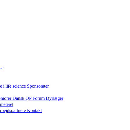
se
 i life science
Sponsorater
eniorer
Dansk QP Forum
Dyrlæger
meteret
rbejdspartnere
Kontakt