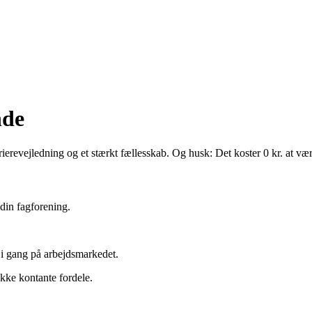
nde
rierevejledning og et stærkt fællesskab. Og husk: Det koster 0 kr. at v
din fagforening.
t i gang på arbejdsmarkedet.
ække kontante fordele.