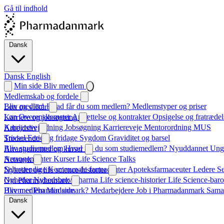
Gå til indhold
Dansk
Dansk
English
Min side
Bliv medlem
Medlemskab og fordele
Bliv medlem
Hvad får du som medlem?
Medlemstyper og priser
Løn og vilkår
Løn
Overenskomster
Ansættelse og kontrakter
Opsigelse og fratrædel
Karriere og jobsøgning
Karrierevejledning
Jobsøgning
Karriereveje
Mentorordning
MUS
Arbejdsliv
Trivsel
Ferie og fridage
Sygdom
Graviditet og barsel
Studerende
Bliv studiemedlem
Hvad får du som studiemedlem?
Nyuddannet
Unge
Arrangementer og kurser
Arrangementer
Kurser
Life Science Talks
Netværk
Selvstændige
Kommunale farmaceuter
Apoteksfarmaceuter
Ledere
S
Nyheder og life science-historier
Nyheder
Nyhedsbrev
Pharma
Life science-historier
Life Science-baro
Om Pharmadanmark
Hvem er Pharmadanmark?
Bliv medlem
Min side
Medarbejdere
Job i Pharmadanmark
Sama
Dansk