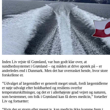
Inden Liv rejste til Grønland, var hun godt klar over, at
sundhedssystemet i Grønland – og måden at drive apotek på – er
anderledes end i Danmark. Men det har overrasket hende, hvor store
forskellene er.
”Udvalget af lægemidler er generelt meget smalt, fordi lægemidlerne
er nøje udvalgt efter holdbarhed og resiliens overfor
temperaturskiftninger, og det er i allerhøjeste grad vejret og naturen,
som bestemmer, om folk i Grønland kan få deres medicin,” fortæller
Liv og fortsætter:
”Hvis der er storm eller meget is, kan medicin ikke komme frem i