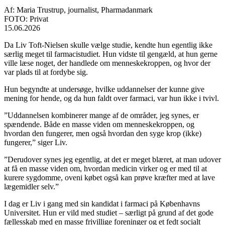
Af: Maria Trustrup, journalist, Pharmadanmark
FOTO: Privat
15.06.2026
Da Liv Toft-Nielsen skulle vælge studie, kendte hun egentlig ikke
særlig meget til farmacistudiet. Hun vidste til gengæld, at hun gerne
ville læse noget, der handlede om menneskekroppen, og hvor der
var plads til at fordybe sig.
Hun begyndte at undersøge, hvilke uddannelser der kunne give
mening for hende, og da hun faldt over farmaci, var hun ikke i tvivl.
”Uddannelsen kombinerer mange af de områder, jeg synes, er
spændende. Både en masse viden om menneskekroppen, og
hvordan den fungerer, men også hvordan den syge krop (ikke)
fungerer,” siger Liv.
”Derudover synes jeg egentlig, at det er meget blæret, at man udover
at få en masse viden om, hvordan medicin virker og er med til at
kurere sygdomme, oveni købet også kan prøve kræfter med at lave
lægemidler selv.”
I dag er Liv i gang med sin kandidat i farmaci på Københavns
Universitet. Hun er vild med studiet – særligt på grund af det gode
fællesskab med en masse frivillige foreninger og et fedt socialt