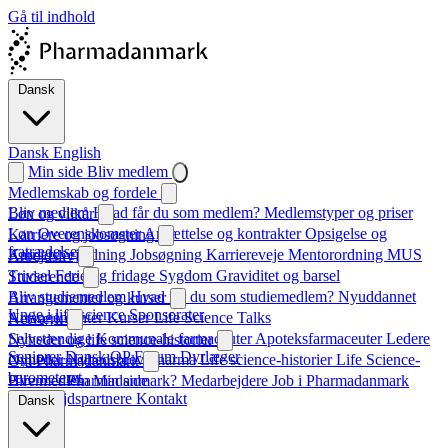
Gå til indhold
Dansk
Dansk
English
Min side
Bliv medlem
Medlemskab og fordele
Bliv medlem
Hvad får du som medlem?
Medlemstyper og priser
Løn og vilkår
Løn
Overenskomster
Ansættelse og kontrakter
Opsigelse og
Karriere og jobsøgning
fratrædelse
Karrierevejledning
Jobsøgning
Karriereveje
Mentorordning
MUS
Arbejdsliv
Trivsel
Ferie og fridage
Sygdom
Graviditet og barsel
Studerende
Bliv studiemedlem
Hvad får du som studiemedlem?
Nyuddannet
Arrangementer og kurser
Unge i life science
Sponsorater
Arrangementer
Kurser
Life Science Talks
Netværk
Selvstændige
Kommunale farmaceuter
Apoteksfarmaceuter
Ledere
Nyheder og life science-historier
Seniorer
Dansk QP Forum
Dyrlæger
Nyheder
Nyhedsbrev
Pharma
Life science-historier
Life Science-
Om Pharmadanmark
barometeret
Hvem er Pharmadanmark?
Bliv medlem
Min side
Medarbejdere
Job i Pharmadanmark
Samarbejdspartnere
Kontakt
Dansk