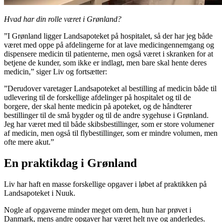
Hvad har din rolle været i Grønland?
”I Grønland ligger Landsapoteket på hospitalet, så der har jeg både
været med oppe på afdelingerne for at lave medicingennemgang og
dispensere medicin til patienterne, men også været i skranken for at
betjene de kunder, som ikke er indlagt, men bare skal hente deres
medicin,” siger Liv og fortsætter:
”Derudover varetager Landsapoteket al bestilling af medicin både til
udlevering til de forskellige afdelinger på hospitalet og til de
borgere, der skal hente medicin på apoteket, og de håndterer
bestillinger til de små bygder og til de andre sygehuse i Grønland.
Jeg har været med til både skibsbestillinger, som er store volumener
af medicin, men også til flybestillinger, som er mindre volumen, men
ofte mere akut.”
En praktikdag i Grønland
Liv har haft en masse forskellige opgaver i løbet af praktikken på
Landsapoteket i Nuuk.
Nogle af opgaverne minder meget om dem, hun har prøvet i
Danmark, mens andre opgaver har været helt nye og anderledes.