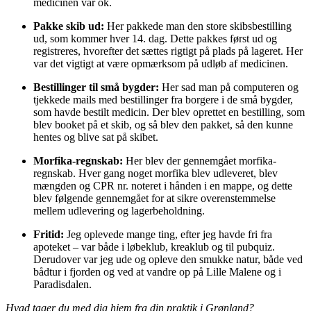
medicinen var ok.
Pakke skib ud:
Her pakkede man den store skibsbestilling
ud, som kommer hver 14. dag. Dette pakkes først ud og
registreres, hvorefter det sættes rigtigt på plads på lageret. Her
var det vigtigt at være opmærksom på udløb af medicinen.
Bestillinger til små bygder:
Her sad man på computeren og
tjekkede mails med bestillinger fra borgere i de små bygder,
som havde bestilt medicin. Der blev oprettet en bestilling, som
blev booket på et skib, og så blev den pakket, så den kunne
hentes og blive sat på skibet.
Morfika-regnskab:
Her blev der gennemgået morfika-
regnskab. Hver gang noget morfika blev udleveret, blev
mængden og CPR nr. noteret i hånden i en mappe, og dette
blev følgende gennemgået for at sikre overenstemmelse
mellem udlevering og lagerbeholdning.
Fritid:
Jeg oplevede mange ting, efter jeg havde fri fra
apoteket – var både i løbeklub, kreaklub og til pubquiz.
Derudover var jeg ude og opleve den smukke natur, både ved
bådtur i fjorden og ved at vandre op på Lille Malene og i
Paradisdalen.
Hvad tager du med dig hjem fra din praktik i Grønland?