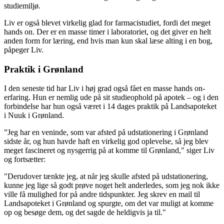
studiemiljø.
Liv er også blevet virkelig glad for farmacistudiet, fordi det meget
hands on. Der er en masse timer i laboratoriet, og det giver en helt
anden form for læring, end hvis man kun skal læse alting i en bog,
påpeger Liv.
Praktik i Grønland
I den seneste tid har Liv i høj grad også fået en masse hands on-
erfaring. Hun er nemlig ude på sit studieophold på apotek – og i den
forbindelse har hun også været i 14 dages praktik på Landsapoteket
i Nuuk i Grønland.
”Jeg har en veninde, som var afsted på udstationering i Grønland
sidste år, og hun havde haft en virkelig god oplevelse, så jeg blev
meget fascineret og nysgerrig på at komme til Grønland," siger Liv
og fortsætter:
"Derudover tænkte jeg, at når jeg skulle afsted på udstationering,
kunne jeg lige så godt prøve noget helt anderledes, som jeg nok ikke
ville få mulighed for på andre tidspunkter. Jeg skrev en mail til
Landsapoteket i Grønland og spurgte, om det var muligt at komme
op og besøge dem, og det sagde de heldigvis ja til."