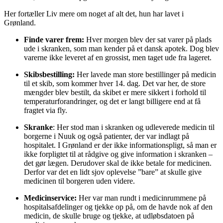
Her fortæller Liv mere om noget af alt det, hun har lavet i
Grønland.
Finde varer frem:
Hver morgen blev der sat varer på plads
ude i skranken, som man kender på et dansk apotek. Dog blev
varerne ikke leveret af en grossist, men taget ude fra lageret.
Skibsbestilling:
Her lavede man store bestillinger på medicin
til et skib, som kommer hver 14. dag. Det var her, de store
mængder blev bestilt, da skibet er mere sikkert i forhold til
temperaturforandringer, og det er langt billigere end at få
fragtet via fly.
Skranke
: Her stod man i skranken og udleverede medicin til
borgerne i Nuuk og også patienter, der var indlagt på
hospitalet. I Grønland er der ikke informationspligt, så man er
ikke forpligtet til at rådgive og give information i skranken –
det gør lægen. Derudover skal de ikke betale for medicinen.
Derfor var det en lidt sjov oplevelse ”bare” at skulle give
medicinen til borgeren uden videre.
Medicinservice:
Her var man rundt i medicinrummene på
hospitalsafdelinger og tjekke op på, om de havde nok af den
medicin, de skulle bruge og tjekke, at udløbsdatoen på