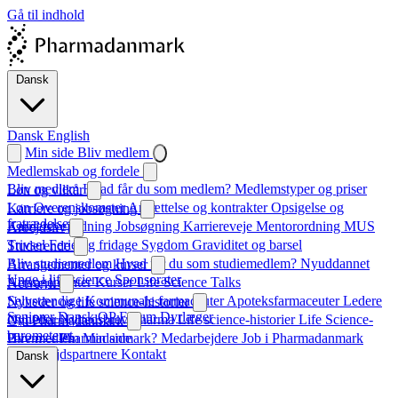
Gå til indhold
Dansk
Dansk
English
Min side
Bliv medlem
Medlemskab og fordele
Bliv medlem
Hvad får du som medlem?
Medlemstyper og priser
Løn og vilkår
Løn
Overenskomster
Ansættelse og kontrakter
Opsigelse og
Karriere og jobsøgning
fratrædelse
Karrierevejledning
Jobsøgning
Karriereveje
Mentorordning
MUS
Arbejdsliv
Trivsel
Ferie og fridage
Sygdom
Graviditet og barsel
Studerende
Bliv studiemedlem
Hvad får du som studiemedlem?
Nyuddannet
Arrangementer og kurser
Unge i life science
Sponsorater
Arrangementer
Kurser
Life Science Talks
Netværk
Selvstændige
Kommunale farmaceuter
Apoteksfarmaceuter
Ledere
Nyheder og life science-historier
Seniorer
Dansk QP Forum
Dyrlæger
Nyheder
Nyhedsbrev
Pharma
Life science-historier
Life Science-
Om Pharmadanmark
barometeret
Hvem er Pharmadanmark?
Bliv medlem
Min side
Medarbejdere
Job i Pharmadanmark
Samarbejdspartnere
Kontakt
Dansk