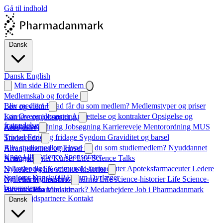
Gå til indhold
Dansk
Dansk
English
Min side
Bliv medlem
Medlemskab og fordele
Bliv medlem
Hvad får du som medlem?
Medlemstyper og priser
Løn og vilkår
Løn
Overenskomster
Ansættelse og kontrakter
Opsigelse og
Karriere og jobsøgning
fratrædelse
Karrierevejledning
Jobsøgning
Karriereveje
Mentorordning
MUS
Arbejdsliv
Trivsel
Ferie og fridage
Sygdom
Graviditet og barsel
Studerende
Bliv studiemedlem
Hvad får du som studiemedlem?
Nyuddannet
Arrangementer og kurser
Unge i life science
Sponsorater
Arrangementer
Kurser
Life Science Talks
Netværk
Selvstændige
Kommunale farmaceuter
Apoteksfarmaceuter
Ledere
Nyheder og life science-historier
Seniorer
Dansk QP Forum
Dyrlæger
Nyheder
Nyhedsbrev
Pharma
Life science-historier
Life Science-
Om Pharmadanmark
barometeret
Hvem er Pharmadanmark?
Bliv medlem
Min side
Medarbejdere
Job i Pharmadanmark
Samarbejdspartnere
Kontakt
Dansk