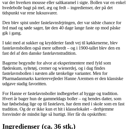
var der hverken mousse eller saltkaramel i sigte. Bollen var en enkel
hvedebolle bagt på mel, æg og fedt – ingredienser, der på det
tidspunkt var rene luksusvarer.
Den blev spist under fastelavnsfejringen, der var sidste chance for
fed mad og søde sager, før den 40 dage lange faste op mod påske
gik i gang.
I takt med at sukker og krydderier fandt vej til køkkenerne, blev
fastelavnsbollen også mere udbredt – og i 1900-tallet blev den en
fast del af den danske fastelavnstradition.
Bagerne begyndte for alvor at eksperimentere med fyld som
flødeskum, syltetøj, cremer og wienerdej, og i dag findes
fastelavnsbollen i næsten alle tænkelige varianter. Men for
Pharmadanmarks karrierevejleder Hanne Arentsen er den klassiske
udgave stadig favoritten.
For Hanne er fastelavnsboller indbegrebet af hygge og tradition.
Hvert år bager hun de gammeldags boller – og hendes datter, som
har fødselsdag lige op til fastelavn, har dem med i skole som en fast
tradition. Og de er ikke kun et hit i klasselokalet – derhjemme
forsvinder de mindst lige så hurtigt. Her får du opskriften:
Ingredienser (ca. 36 stk.)