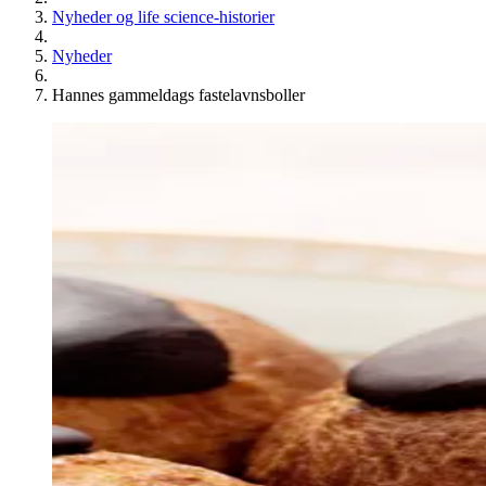
Nyheder og life science-historier
Nyheder
Hannes gammeldags fastelavnsboller