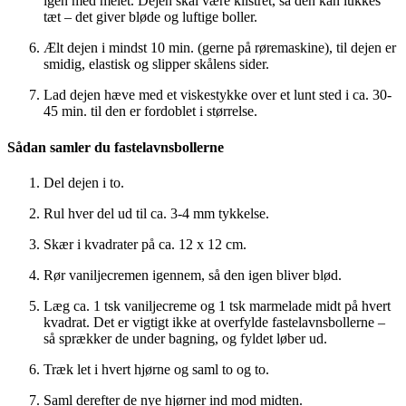
igen med melet. Dejen skal være klistret, så den kan lukkes
tæt – det giver bløde og luftige boller.
Ælt dejen i mindst 10 min. (gerne på røremaskine), til dejen er
smidig, elastisk og slipper skålens sider.
Lad dejen hæve med et viskestykke over et lunt sted i ca. 30-
45 min. til den er fordoblet i størrelse.
Sådan samler du fastelavnsbollerne
Del dejen i to.
Rul hver del ud til ca. 3-4 mm tykkelse.
Skær i kvadrater på ca. 12 x 12 cm.
Rør vaniljecremen igennem, så den igen bliver blød.
Læg ca. 1 tsk vaniljecreme og 1 tsk marmelade midt på hvert
kvadrat. Det er vigtigt ikke at overfylde fastelavnsbollerne –
så sprækker de under bagning, og fyldet løber ud.
Træk let i hvert hjørne og saml to og to.
Saml derefter de nye hjørner ind mod midten.