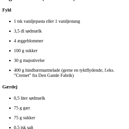
Fyld
1 tsk vaniljepasta eller 1 vaniljestang
3,5 dl sødmælk
4 æggeblommer
100 g sukker
30 g majsstivelse
400 g hindbærmarmelade (gerne en tyktflydende, f.eks.
”Cremet” fra Den Gamle Fabrik)
Gærdej
0,5 liter sødmælk
75 g gær
75 g sukker
0,5 tsk salt