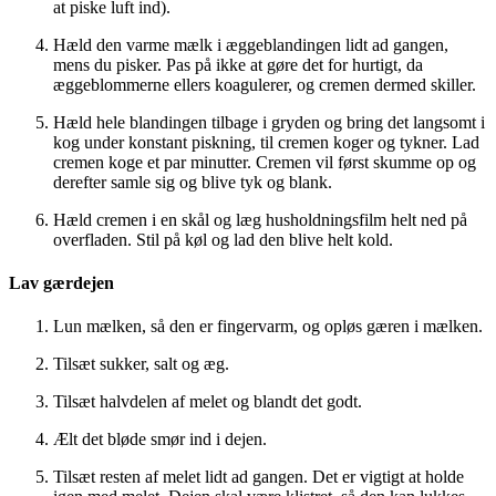
at piske luft ind).
Hæld den varme mælk i æggeblandingen lidt ad gangen,
mens du pisker. Pas på ikke at gøre det for hurtigt, da
æggeblommerne ellers koagulerer, og cremen dermed skiller.
Hæld hele blandingen tilbage i gryden og bring det langsomt i
kog under konstant piskning, til cremen koger og tykner. Lad
cremen koge et par minutter. Cremen vil først skumme op og
derefter samle sig og blive tyk og blank.
Hæld cremen i en skål og læg husholdningsfilm helt ned på
overfladen. Stil på køl og lad den blive helt kold.
Lav gærdejen
Lun mælken, så den er fingervarm, og opløs gæren i mælken.
Tilsæt sukker, salt og æg.
Tilsæt halvdelen af melet og blandt det godt.
Ælt det bløde smør ind i dejen.
Tilsæt resten af melet lidt ad gangen. Det er vigtigt at holde